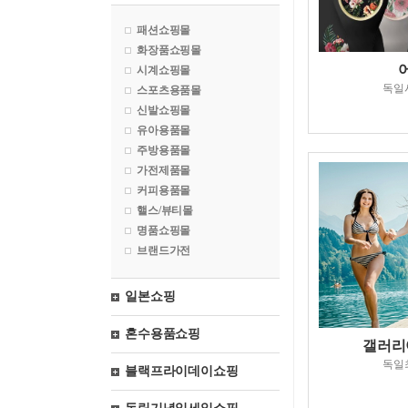
패션쇼핑몰
화장품쇼핑몰
시계쇼핑몰
독일
스포츠용품몰
신발쇼핑몰
유아용품몰
주방용품몰
가전제품몰
커피용품몰
핼스/뷰티몰
명품쇼핑몰
브랜드가전
일본쇼핑
혼수용품쇼핑
갤러리
독일
블랙프라이데이쇼핑