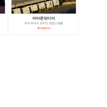
아마존닷디이
세계 최대의 온라인 종합쇼핑몰
게스/guess