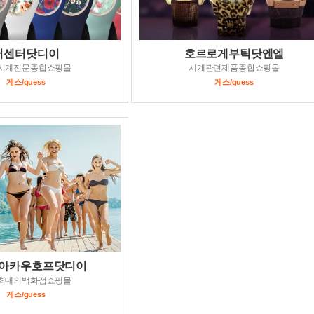
어센터닷디이
호르로게부틱닷엔엘
시계전문종합쇼핑몰
시계관련제품종합쇼핑몰
게스/guess
게스/guess
아카우호프닷디이
최대의백화점쇼핑몰
게스/guess