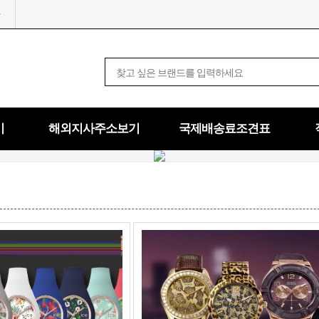
기
해외지사주소보기
국제배송료조견표