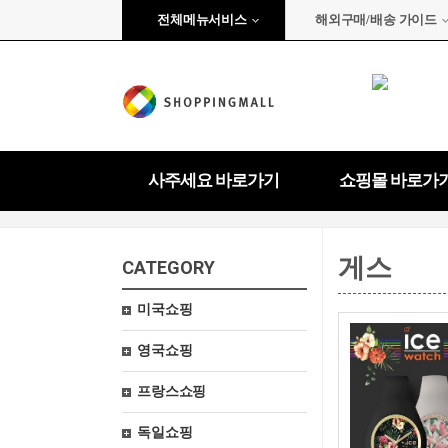
전체메뉴서비스
해외구매/배송 가이드
사주세요 바로가기
쇼핑몰 바로가
게스
CATEGORY
미국쇼핑
영국쇼핑
프랑스쇼핑
독일쇼핑