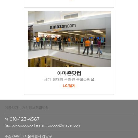
아마존닷컴
세계 최대의 온라인 종합쇼핑몰
LG/엘지
이용약관
|
개인정보취급방침
010-123-4567
fax : xx-xxxx-xxxx | email : xxxxxx@naver.com
주소:(34600) 서울특별시 강남구