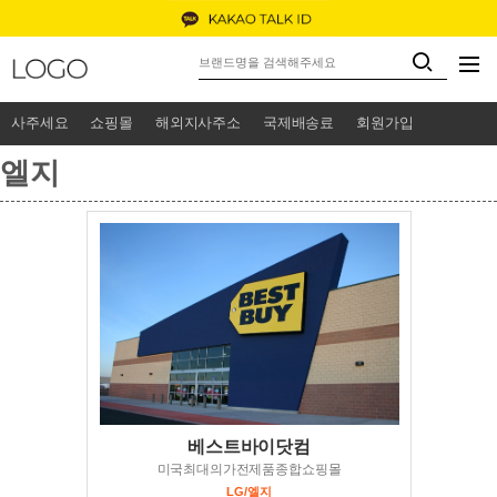
사주세요
쇼핑몰
해외지사주소
국제배송료
회원가입
엘지
베스트바이닷컴
미국최대의가전제품종합쇼핑몰
LG/엘지