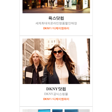
육스닷컴
세계최대의온라인명품할인매장
DKNY / 디케이앤와이
DKNY닷컴
DKNY공식쇼핑몰
DKNY / 디케이앤와이