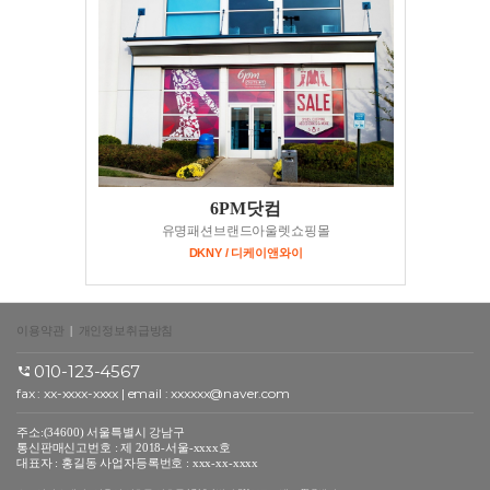
6PM닷컴
유명패션브랜드아울렛쇼핑몰
DKNY / 디케이앤와이
이용약관
|
개인정보취급방침
010-123-4567
fax : xx-xxxx-xxxx | email : xxxxxx@naver.com
주소:(34600) 서울특별시 강남구
통신판매신고번호 : 제 2018-서울-xxxx호
대표자 : 홍길동 사업자등록번호 : xxx-xx-xxxx