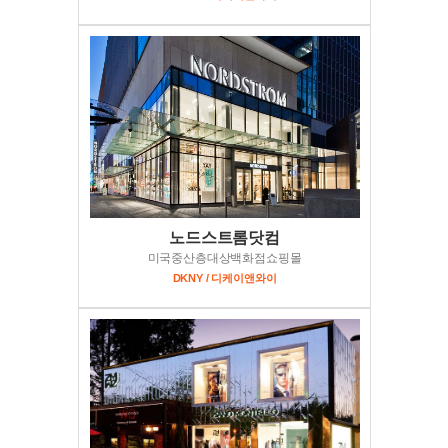
노드스트롬닷컴
미국중산층대상백화점쇼핑몰
DKNY / 디케이앤와이