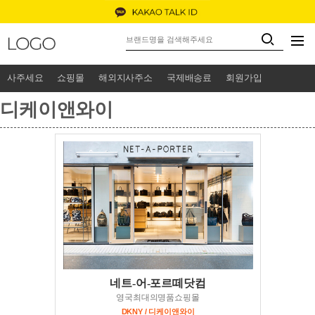
사주세요
쇼핑몰
해외지사주소
국제배송료
회원가입
디케이앤와이
네트-어-포르떼닷컴
영국최대의명품쇼핑몰
DKNY / 디케이앤와이