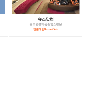
슈즈닷컴
슈즈관련제품종합쇼핑몰
앤클레인/AnneKlein