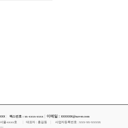
xxxx
|
|
이메일 : xxxxxx
팩스번호 : xx-xxxx-xxxx
@naver.com
|
|
xxx-xx-xxxxx
-서울-xxxx호
대표자 : 홍길동
사업자등록번호 :
센터