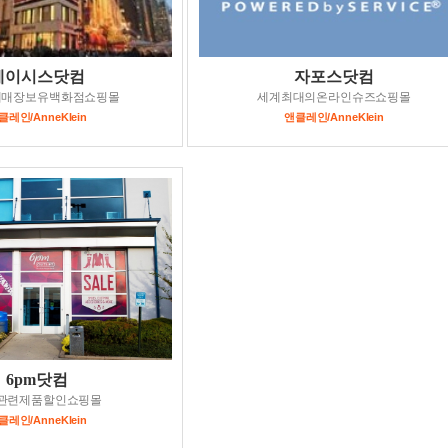
메이시스닷컴
자포스닷컴
대매장보유백화점쇼핑몰
세계최대의온라인슈즈쇼핑몰
클레인/AnneKlein
앤클레인/AnneKlein
6pm닷컴
관련제품할인쇼핑몰
클레인/AnneKlein