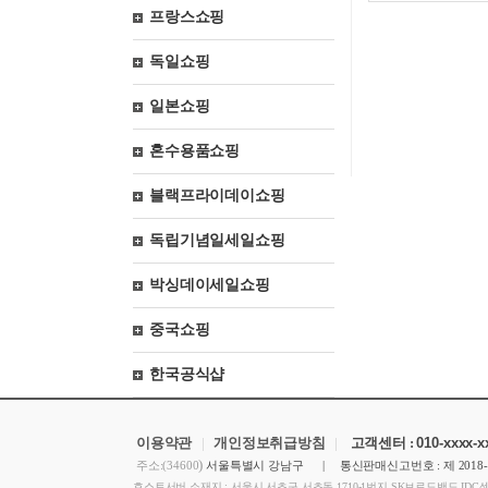
프랑스쇼핑
독일쇼핑
일본쇼핑
혼수용품쇼핑
블랙프라이데이쇼핑
독립기념일세일쇼핑
박싱데이세일쇼핑
중국쇼핑
한국공식샵
이용약관
|
개인정보취급방침
|
고객센터 :
010-xxxx-
)
주소:(34600
서울특별시 강남구 | 통신판매신고번호 : 제 2018
호스트서버 소재지 : 서울시 서초구 서초동 1710-1번지 SK브로드밴드 IDC