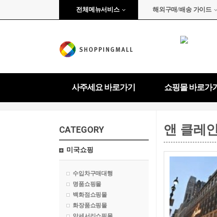
전체메뉴서비스
해외구매/배송 가이드
사주세요 바로가기
쇼핑몰 바로가
앤 클레
CATEGORY
미국쇼핑
수입차구매대행
명품쇼핑몰
백화점쇼핑몰
화장품쇼핑몰
악세서리쇼핑몰