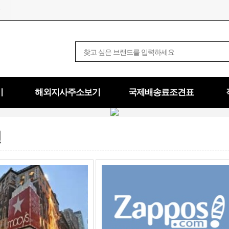
기
해외지사주소보기
국제배송료조견표
인