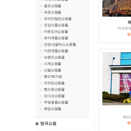
골프쇼핑몰
속옷쇼핑몰
프리미엄진쇼핑몰
건강식품쇼핑몰
미국최
아웃도어쇼핑몰
앤
유아제품쇼핑몰
안경/선글라스쇼핑몰
가전제품쇼핑몰
브랜드쇼핑몰
시계쇼핑몰
신발쇼핑몰
핸드백/가방
커피빈쇼핑몰
핸드폰쇼핑몰
오디오쇼핑몰
주방용품쇼핑몰
패딩쇼핑몰
패션
앤
영국쇼핑