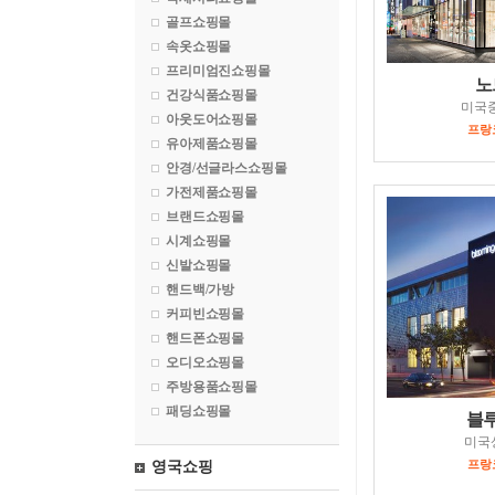
골프쇼핑몰
속옷쇼핑몰
프리미엄진쇼핑몰
노
건강식품쇼핑몰
미국
아웃도어쇼핑몰
프랑코
유아제품쇼핑몰
안경/선글라스쇼핑몰
가전제품쇼핑몰
브랜드쇼핑몰
시계쇼핑몰
신발쇼핑몰
핸드백/가방
커피빈쇼핑몰
핸드폰쇼핑몰
오디오쇼핑몰
주방용품쇼핑몰
패딩쇼핑몰
블
미국
프랑코
영국쇼핑