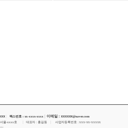
xxxx
|
|
이메일 : xxxxxx
팩스번호 : xx-xxxx-xxxx
@naver.com
|
|
xxx-xx-xxxxx
-서울-xxxx호
대표자 : 홍길동
사업자등록번호 :
센터