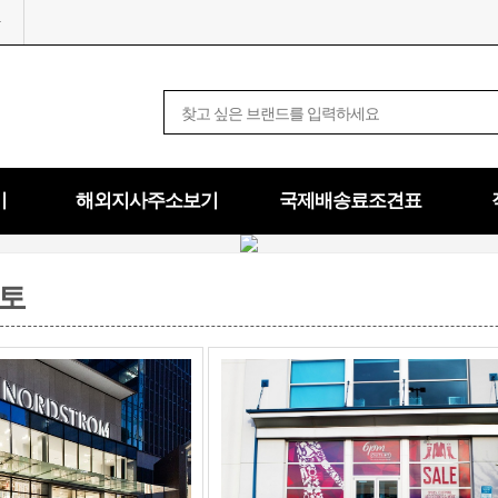
기
해외지사주소보기
국제배송료조견표
토