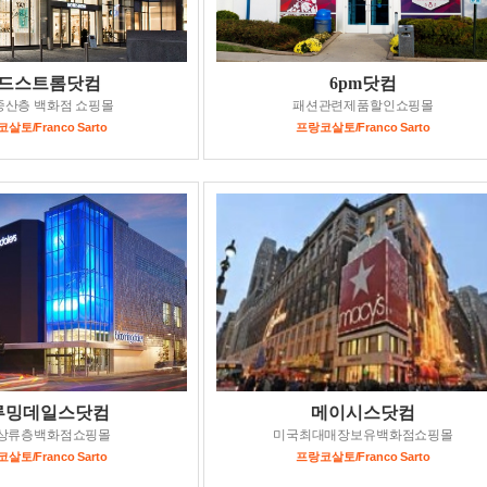
드스트롬닷컴
6pm닷컴
중산층 백화점 쇼핑몰
패션관련제품할인쇼핑몰
살토/Franco Sarto
프랑코살토/Franco Sarto
루밍데일스닷컴
메이시스닷컴
상류층백화점쇼핑몰
미국최대매장보유백화점쇼핑몰
살토/Franco Sarto
프랑코살토/Franco Sarto