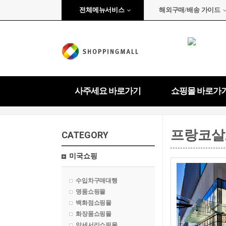
전체메뉴서비스
해외구매/배송 가이드
사주세요 바로가기
쇼핑몰 바로가
프랑코살
CATEGORY
미국쇼핑
수입차구매대행
명품쇼핑몰
백화점쇼핑몰
화장품쇼핑몰
악세서리쇼핑몰