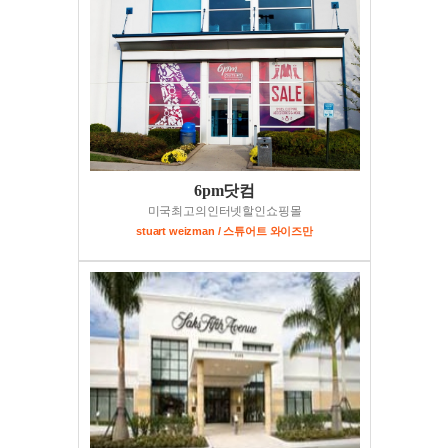
6pm닷컴
미국최고의인터넷할인쇼핑몰
stuart weizman / 스튜어트 와이즈만