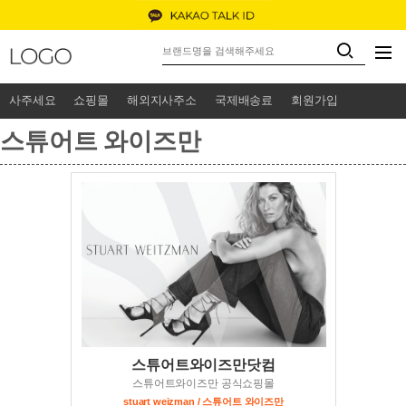
사주세요
쇼핑몰
해외지사주소
국제배송료
회원가입
스튜어트 와이즈만
스튜어트와이즈만닷컴
스튜어트와이즈만 공식쇼핑몰
stuart weizman / 스튜어트 와이즈만