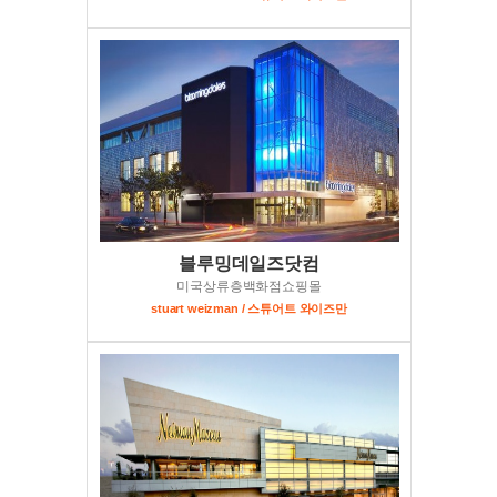
블루밍데일즈닷컴
미국상류층백화점쇼핑몰
stuart weizman / 스튜어트 와이즈만